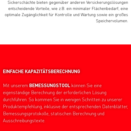
Sickerschächte bieten gegenüber anderen Versickerungslösungen
entscheidende Vorteile, wie z.B. ein minimaler Flächenbedarf, eine
optimale Zugänglichkeit für Kontrolle und Wartung sowie ein großes
Speichervolumen.
EINFACHE
KAPAZITÄTSBERECHNUNG
Mit unserem
BEMESSUNGSTOOL
können Sie eine
eigenständige Berechnung der erforderlichen Lösung
durchführen. So kommen Sie in wenigen Schritten zu unserer
Produktempfehlung, inklusive der entsprechenden Datenblätter,
Bemessungsprotokolle, statischen Berechnung und
Ausschreibungstexte.