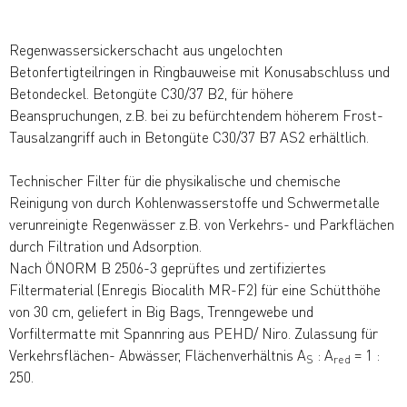
Regenwassersickerschacht aus ungelochten
Betonfertigteilringen in Ringbauweise mit Konusabschluss und
Betondeckel. Betongüte C30/37 B2, für höhere
Beanspruchungen, z.B. bei zu befürchtendem höherem Frost-
Tausalzangriff auch in Betongüte C30/37 B7 AS2 erhältlich.
Technischer Filter für die physikalische und chemische
Reinigung von durch Kohlenwasserstoffe und Schwermetalle
verunreinigte Regenwässer z.B. von Verkehrs- und Parkflächen
durch Filtration und Adsorption.
Nach ÖNORM B 2506-3 geprüftes und zertifiziertes
Filtermaterial (Enregis Biocalith MR-F2) für eine Schütthöhe
von 30 cm, geliefert in Big Bags, Trenngewebe und
Vorfiltermatte mit Spannring aus PEHD/ Niro. Zulassung für
Verkehrsflächen- Abwässer, Flächenverhältnis A
: A
= 1 :
S
red
250.