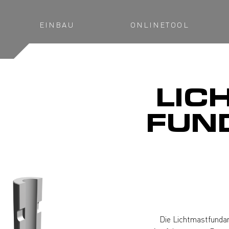
EINBAU
ONLINETOOL
LIC
FUN
Die Lichtmastfundam