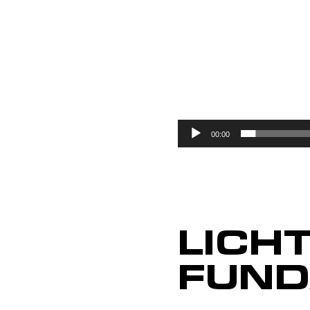
00:00
LICH
FUN