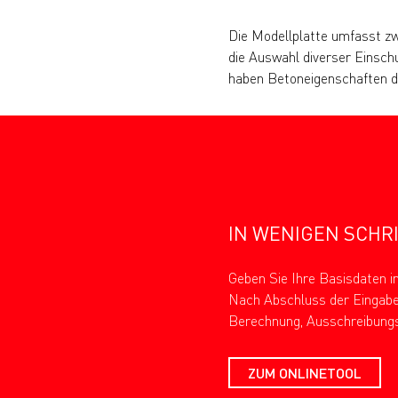
Die Modellplatte umfasst z
die Auswahl diverser Einsch
haben Betoneigenschaften de
IN WENIGEN SCHR
Geben Sie Ihre Basisdaten i
Nach Abschluss der Eingabe 
Berechnung, Ausschreibungs
ZUM ONLINETOOL