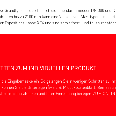
wei Grundtypen, die sich durch die Innendurchmesser DN 300 und D
ubtiefen bis zu 2100 mm kann eine Vielzahl von Masttypen eingese
r Expositionsklasse XF4 und sind somit frost- und tausalzbeständ
ITTEN ZUM INDIVIDUELLEN PRODUKT
n die Eingabemaske ein. So gelangen Sie in wenigen Schritten zu I
können Sie die Unterlagen (wie z.B. Produktdatenblatt, Bemessung
text etc.) ausdrucken und Ihrer Einreichung beilegen. ZUM ONL