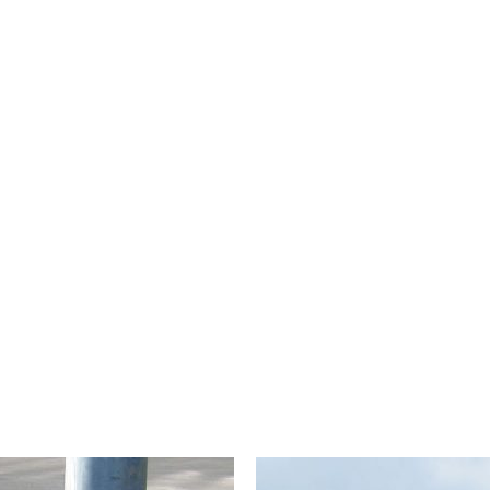
VARIABEL UND
KONSTANTE
VIELSEITIG
QUALITÄT
Die auch frei aufstellbaren
Im Gegensatz zur
Lichtmastfundamente sind
herkömmlichen Variante
mit diversen Einschubtiefen
sind die einheitliche Qualität
lieferbar. Für die
und Form garantiert.
Stromanspeisung kann man
zwischen Blindöffnung und
Kabelschlitz wählen.