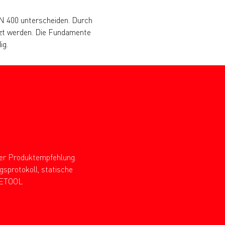
N 400 unterscheiden. Durch
tzt werden. Die Fundamente
ig.
hrer Produktempfehlung.
sprotokoll, statische
INETOOL