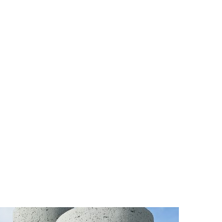
ANGEMESSENE
MASSE
Beim Einbau sind keine
Stabilisierungsmaßnahmen
erforderlich. Nebenkosten
fallen dadurch weg.