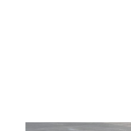
EFFIZIENTER
EINBAU
Keine anfallenden
Nebenkosten: Nur ein Hub
zum Versetzen und die
vorgerichtete
Kabeleinführung machen
den Einbau besonders
effizient.