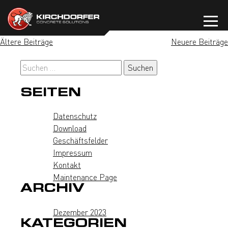
Zum
Inhalt
springen
BEITRAGSNAVIGATION
Ältere Beiträge
Neuere Beiträge
Suchen
nach:
SEITEN
Datenschutz
Download
Geschäftsfelder
Impressum
Kontakt
Maintenance Page
ARCHIV
Dezember 2023
KATEGORIEN